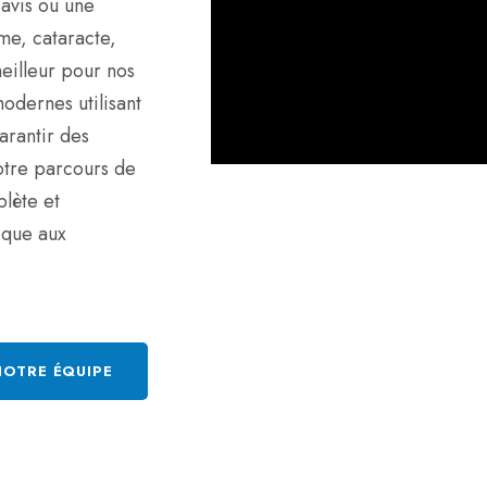
 avis ou une
ome, cataracte,
eilleur pour nos
odernes utilisant
arantir des
notre parcours de
lète et
ique aux
NOTRE ÉQUIPE