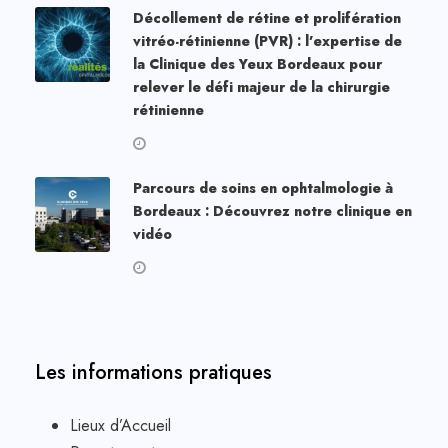
Décollement de rétine et prolifération
vitréo-rétinienne (PVR) : l’expertise de
la Clinique des Yeux Bordeaux pour
relever le défi majeur de la chirurgie
rétinienne
Parcours de soins en ophtalmologie à
Bordeaux : Découvrez notre clinique en
vidéo
Les informations pratiques
Lieux d’Accueil