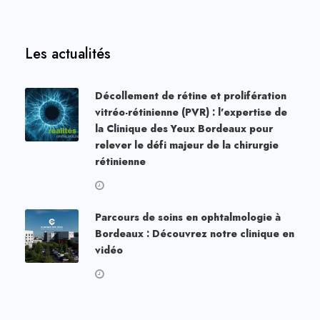
Les actualités
Décollement de rétine et prolifération
vitréo-rétinienne (PVR) : l’expertise de
la Clinique des Yeux Bordeaux pour
relever le défi majeur de la chirurgie
rétinienne
Parcours de soins en ophtalmologie à
Bordeaux : Découvrez notre clinique en
vidéo