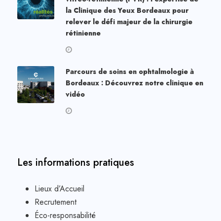
la Clinique des Yeux Bordeaux pour
relever le défi majeur de la chirurgie
rétinienne
Parcours de soins en ophtalmologie à
Bordeaux : Découvrez notre clinique en
vidéo
Les informations pratiques
Lieux d’Accueil
Recrutement
Éco-responsabilité