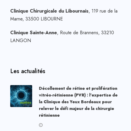
Clinique Chirurgicale du Libournais
, 119 rue de la
Marne, 33500 LIBOURNE
Clinique Sainte-Anne
, Route de Brannens, 33210
LANGON
Les actualités
Décollement de rétine et prolifération
vitréo-rétinienne (PVR) : l’expertise de
la Clinique des Yeux Bordeaux pour
relever le défi majeur de la chirurgie
rétinienne