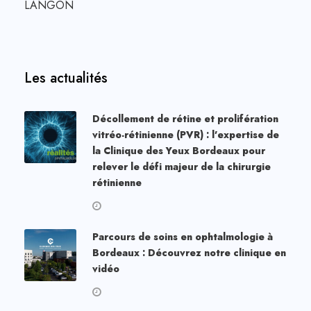
LANGON
Les actualités
Décollement de rétine et prolifération
vitréo-rétinienne (PVR) : l’expertise de
la Clinique des Yeux Bordeaux pour
relever le défi majeur de la chirurgie
rétinienne
Parcours de soins en ophtalmologie à
Bordeaux : Découvrez notre clinique en
vidéo