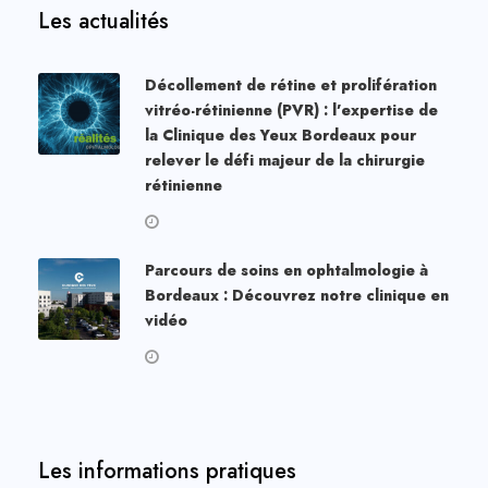
Les actualités
Décollement de rétine et prolifération
vitréo-rétinienne (PVR) : l’expertise de
la Clinique des Yeux Bordeaux pour
relever le défi majeur de la chirurgie
rétinienne
Parcours de soins en ophtalmologie à
Bordeaux : Découvrez notre clinique en
vidéo
Les informations pratiques