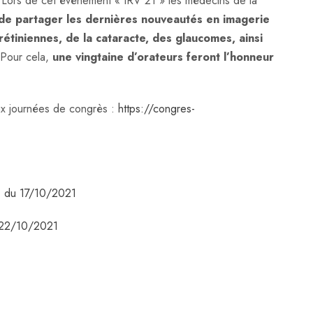
. Lors de cet événement « IRV 21 » les médecins de la
de partager les dernières nouveautés en imagerie
rétiniennes, de la cataracte, des glaucomes, ainsi
! Pour cela,
une vingtaine d’orateurs feront l’honneur
ux journées de congrès :
https://congres-
NT du 17/10/2021
du 22/10/2021