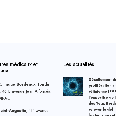
tres médicaux et
Les actualités
caux
Décollement de
Clinique Bordeaux Tondu
prolifération vi
, 46 B avenue Jean Alfonséa,
rétinienne (PVR
l’expertise de 
OIRAC
des Yeux Bord
relever le défi
Saint-Augustin
, 114 avenue
la chirurgie ré