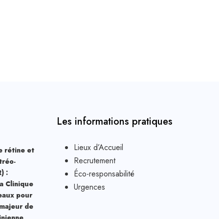
Les informations pratiques
Lieux d’Accueil
 rétine et
Recrutement
tréo-
) :
Éco-responsabilité
la Clinique
Urgences
eaux pour
 majeur de
tinienne