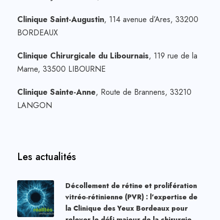
Clinique Saint-Augustin
, 114 avenue d’Ares, 33200
BORDEAUX
Clinique Chirurgicale du Libournais
, 119 rue de la
Marne, 33500 LIBOURNE
Clinique Sainte-Anne
, Route de Brannens, 33210
LANGON
Les actualités
Décollement de rétine et prolifération
vitréo-rétinienne (PVR) : l’expertise de
la Clinique des Yeux Bordeaux pour
relever le défi majeur de la chirurgie