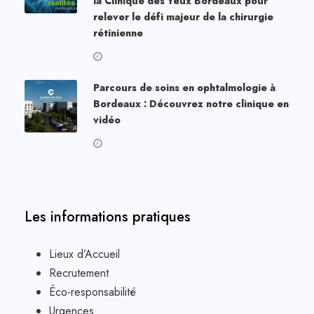
la Clinique des Yeux Bordeaux pour
relever le défi majeur de la chirurgie
rétinienne
Parcours de soins en ophtalmologie à
Bordeaux : Découvrez notre clinique en
vidéo
Les informations pratiques
Lieux d’Accueil
Recrutement
Éco-responsabilité
Urgences