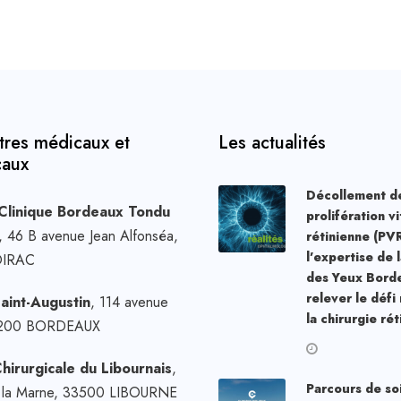
tres médicaux et
Les actualités
caux
Décollement de
Clinique Bordeaux Tondu
prolifération vi
, 46 B avenue Jean Alfonséa,
rétinienne (PVR
l’expertise de 
OIRAC
des Yeux Bord
relever le défi
Saint-Augustin
, 114 avenue
la chirurgie ré
33200 BORDEAUX
Chirurgicale du Libournais
,
Parcours de so
e la Marne, 33500 LIBOURNE