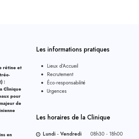
Les informations pratiques
Lieux d’Accueil
 rétine et
Recrutement
tréo-
) :
Éco-responsabilité
la Clinique
Urgences
eaux pour
 majeur de
tinienne
Les horaires de la Clinique
Lundi - Vendredi
08h30 - 18h00
ins en