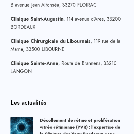
B avenue Jean Alfonséa, 33270 FLOIRAC
Clinique Saint-Augustin
, 114 avenue d’Ares, 33200
BORDEAUX
Clinique Chirurgicale du Libournais
, 119 rue de la
Marne, 33500 LIBOURNE
Clinique Sainte-Anne
, Route de Brannens, 33210
LANGON
Les actualités
Décollement de rétine et prolifération
vitréo-rétinienne (PVR) : l’expertise de
la Clinique des Yeux Bordeaux pour