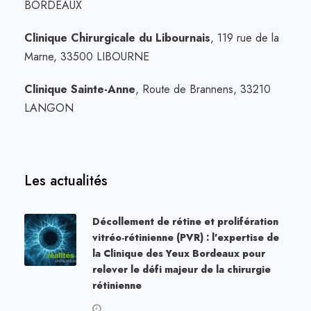
BORDEAUX
Clinique Chirurgicale du Libournais
, 119 rue de la
Marne, 33500 LIBOURNE
Clinique Sainte-Anne
, Route de Brannens, 33210
LANGON
Les actualités
Décollement de rétine et prolifération
vitréo-rétinienne (PVR) : l’expertise de
la Clinique des Yeux Bordeaux pour
relever le défi majeur de la chirurgie
rétinienne