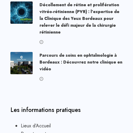
Décollement de rétine et prolifération
vitréo-rétinienne (PVR) : l’expertise de
la Clinique des Yeux Bordeaux pour
relever le défi majeur de la chirurgie
rétinienne
Parcours de soins en ophtalmologie à
Bordeaux : Découvrez notre clinique en
vidéo
Les informations pratiques
Lieux d’Accueil