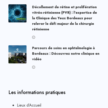
Décollement de rétine et prolifération
vitréo-rétinienne (PVR) : l’expertise de
la Clinique des Yeux Bordeaux pour
relever le défi majeur de la chirurgie
rétinienne
Parcours de soins en ophtalmologie à
Bordeaux : Découvrez notre clinique en
vidéo
Les informations pratiques
Lieux d’Accueil