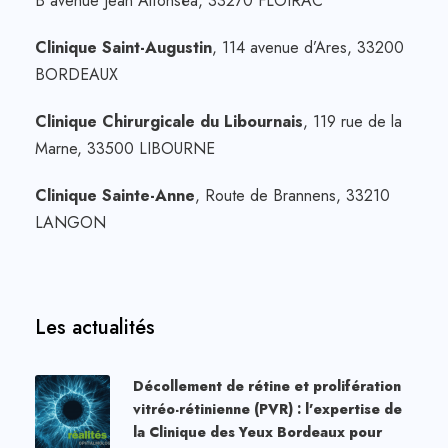
B avenue Jean Alfonséa, 33270 FLOIRAC
Clinique Saint-Augustin
, 114 avenue d’Ares, 33200
BORDEAUX
Clinique Chirurgicale du Libournais
, 119 rue de la
Marne, 33500 LIBOURNE
Clinique Sainte-Anne
, Route de Brannens, 33210
LANGON
Les actualités
Décollement de rétine et prolifération
vitréo-rétinienne (PVR) : l’expertise de
la Clinique des Yeux Bordeaux pour